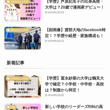
【学歴】芦原妃名子の出身高校・
女性有名人の学歴
大学は？20歳で漫画家デビュー！
2024年3月3日
【顔画像】渡部大地のfacebook特
男性有名人の学歴
定！？学歴や経歴・家族構成も！
2024年3月1日
新着記事
【学歴】冨永紗菜の大学は鶴見大
女性有名人の学歴
学で確定？小学校・中学校・高校
は？制服から特定！
2024年3月3日
新しい学校のリーダーズRINの高
話題